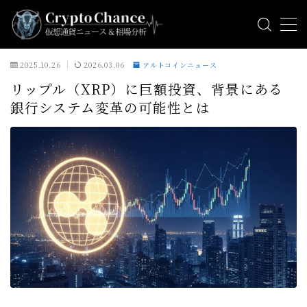
MENU
2025.10.26
2026.03.06
アルトコインニュース
リップル（XRP）に巨額投資、背景にある
ビットコインニュース
銀行システム変革の可能性とは
アルトコインニュース
ミームコインニュース
相場分析