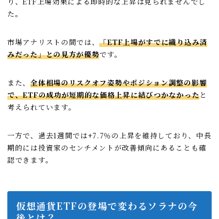
り、ETF上場効果による即時的な上昇は見られませんでし
た。
市場アナリストの間では、
「ETF上場がすでに織り込み済
みだった」との見方が優勢
です。
また、
全体相場のリスクオフ姿勢やポジション調整の影響
で、ETFの成功が短期的な価格上昇に結びつかなかった
と
考えられています。
一方で、過去1週間では+7.7％の上昇を維持しており、中長
期的には投資家のセンチメントが改善傾向にあることも確
認できます。
仮想通貨ETFの登場で変わるソラナの今
後とは？