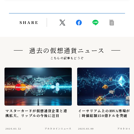
SHARE
過去の仮想通貨ニュース
こちらの記事もどうぞ
マスターカードが仮想通貨企業と連
イーサリアム上のRWA市場が
携拡大、リップルの今後に注目
｜時価総額150億ドルを突破
2026.03.12
アルトコインニュース
2026.03.09
アルトコイン