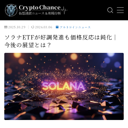
MENU
2025.10.29
2026.03.06
アルトコインニュース
ソラナETFが好調発進も価格反応は鈍化｜
ビットコインニュース
今後の展望とは？
アルトコインニュース
ミームコインニュース
相場分析