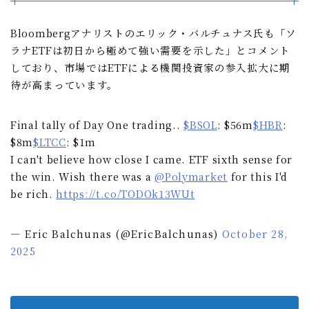
Bloombergアナリストのエリック・バルチュナス氏も「ソ
ラナETFは初日から極めて強い需要を示した」とコメント
しており、市場ではETFによる機関投資家の参入拡大に期
待が高まっています。
Final tally of Day One trading..
$BSOL
: $56m
$HBR
:
$8m
$LTCC
: $1m
I can't believe how close I came. ETF sixth sense for
the win. Wish there was a
@Polymarket
for this I'd
be rich.
https://t.co/TODOk13WUt
— Eric Balchunas (@EricBalchunas)
October 28,
2025