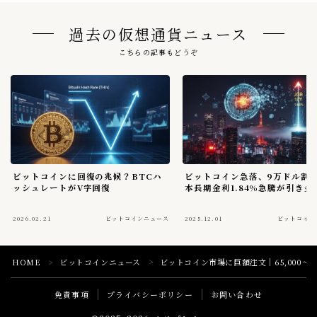
過去の仮想通貨ニュース
こちらの記事もどうぞ
ビットコインに回復の兆候？BTCハ
ビットコイン急落、9万ドル割
ッシュレートがV字回復
本長期金利1.84%急騰が引き金
2026.02.21
ビットコインニュース
2025.12.01
ビットコイン
HOME
ビットコインニュース
ビットコイン市場に巨額注文｜65,000〜7
＞
＞
免責事項
プライバシーポリシー
お問い合わせ