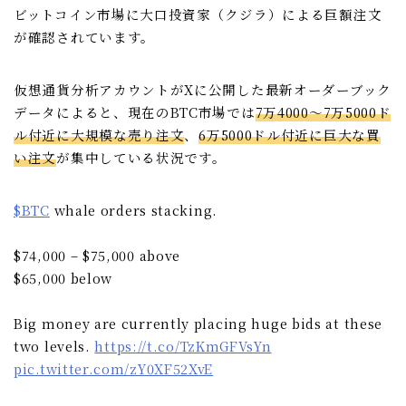
ビットコイン市場に大口投資家（クジラ）による巨額注文
が確認されています。
仮想通貨分析アカウントがXに公開した最新オーダーブック
データによると、現在のBTC市場では
7万4000〜7万5000ド
ル付近に大規模な売り注文
、
6万5000ドル付近に巨大な買
い注文
が集中している状況です。
$BTC
whale orders stacking.
$74,000 – $75,000 above
$65,000 below
Big money are currently placing huge bids at these
two levels.
https://t.co/TzKmGFVsYn
pic.twitter.com/zY0XF52XvE