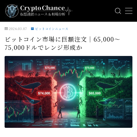
MENU
2026.03.07
ビットコインニュース
ビットコイン市場に巨額注文｜65,000〜
ビットコインニュース
75,000ドルでレンジ形成か
アルトコインニュース
ミームコインニュース
相場分析