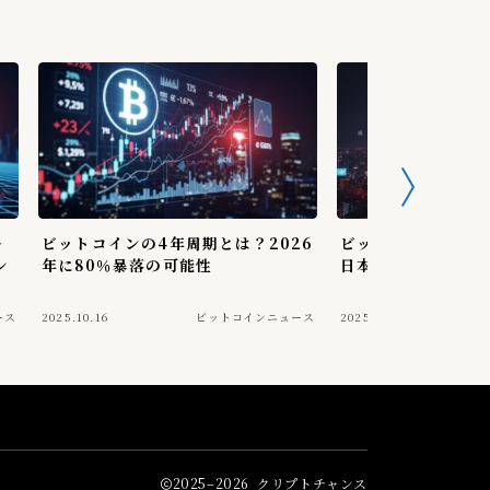
ル
ビットコインの4年周期とは？2026
ビットコイン急落、
シ
年に80％暴落の可能性
日本長期金利1.84
ース
2025.10.16
ビットコインニュース
2025.12.01
2025–2026 クリプトチャンス