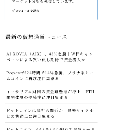
マーケット分析を発信しています。
プロフィールを読む
最新の仮想通貨ニュース
AI XOVIA（AIX）、43%急騰｜W杯キャン
ペーンによる買い戻し期待で資金流入か
Popcatが24時間で14％急騰、ソラナ系ミー
ムコインに再び注目集まる
イーサリアム財団の資金難懸念が浮上｜ETH
開発体制の持続性に注目集まる
ビットコインは底打ち間近か｜過去サイクル
との共通点に注目集まる
ビットコイン、64,000ドル割れで弱気ムード