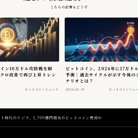
こちらの記事もどうぞ
イン10万ドル攻防戦を制
ビットコイン、2026年に17万ド
マクロ改善で再び上昇トレン
予測｜過去サイクルが示す今後の
ナリオとは？
0
ビットコインニュース
2026.03.19
ビットコインニュ
ト時代のクジラ、1,700億円相当のビットコイン売却か
せ