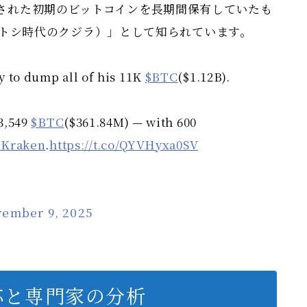
採掘された初期のビットコインを長期間保有していたも
ale（サトシ時代のクジラ）」として知られています。
 to dump all of his 11K
$BTC
($1.12B).
3,549
$BTC
($361.84M) — with 600
#Kraken
.
https://t.co/QYVHyxa0SV
ember 9, 2025
応と専門家の分析