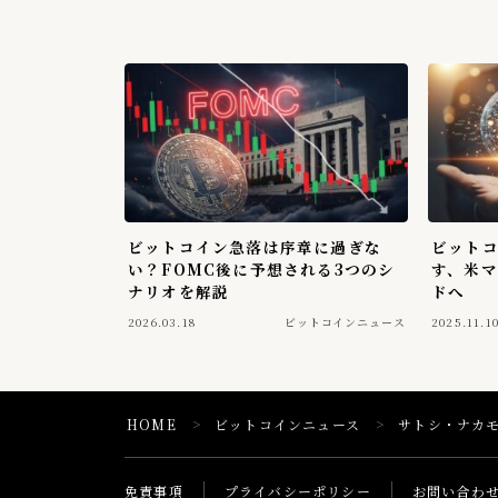
ビットコイン急落は序章に過ぎな
ビットコ
い？FOMC後に予想される3つのシ
す、米
ナリオを解説
ドへ
2026.03.18
ビットコインニュース
2025.11.1
HOME
ビットコインニュース
サトシ・ナカモ
＞
＞
免責事項
プライバシーポリシー
お問い合わ