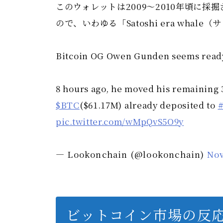
このウォレットは2009〜2010年頃に
ので、いわゆる「Satoshi era wh
Bitcoin OG Owen Gunden seems ready
8 hours ago, he moved his remaining 
$BTC
($61.17M) already deposited to
pic.twitter.com/wMpQvS5O9y
— Lookonchain (@lookonchain)
Nov
ビットコイン市場の反