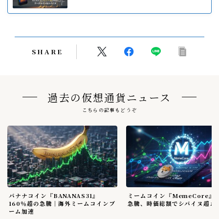
SHARE
過去の仮想通貨ニュース
こちらの記事もどうぞ
バナナコイン『BANANAS31』
ミームコイン『MemeCore』
160％超の急騰｜海外ミームコインブ
急騰、時価総額でシバイヌ超え
ーム加速