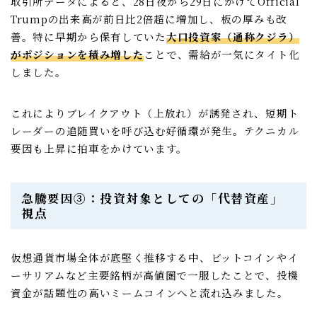
取引所データによると、28日夜から29日にかけてOfficial
Trumpの出来高が前日比2倍超に増加し、板の厚みも改
善。特に早期から保有していた
大口投資家（通称クジラ）
がポジションを積み増した
ことで、需給が一気にタイト化
しました。
これによりブレイクアウト（上放れ）が誘発され、短期ト
レーダーの追随買いを呼び込む好循環が発生。テクニカル
要因も上昇に拍車をかけています。
急騰要因③：投資対象としての「代替資産」
視点
仮想通貨市場全体が底堅く推移する中、ビットコインやイ
ーサリアムなど主要銘柄が高値圏で一服したことで、投機
資金が話題性の高いミームコインへと流れ込みました。