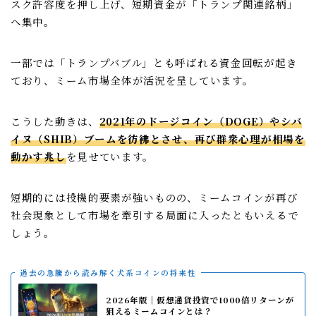
スク許容度を押し上げ、短期資金が「トランプ関連銘柄」
へ集中。
一部では「トランプバブル」とも呼ばれる資金回転が起き
ており、ミーム市場全体が活況を呈しています。
こうした動きは、
2021年のドージコイン（DOGE）やシバ
イヌ（SHIB）ブームを彷彿とさせ、再び群衆心理が相場を
動かす兆し
を見せています。
短期的には投機的要素が強いものの、ミームコインが再び
社会現象として市場を牽引する局面に入ったともいえるで
しょう。
過去の急騰から読み解く犬系コインの将来性
2026年版｜仮想通貨投資で1000倍リターンが
狙えるミームコインとは？