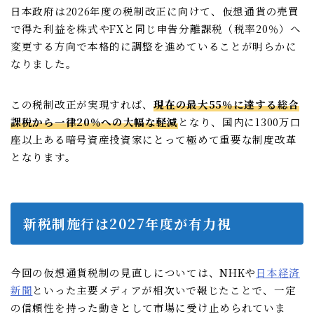
日本政府は2026年度の税制改正に向けて、仮想通貨の売買
で得た利益を株式やFXと同じ申告分離課税（税率20％）へ
変更する方向で本格的に調整を進めていることが明らかに
なりました。
この税制改正が実現すれば、
現在の最大55％に達する総合
課税から一律20％への大幅な軽減
となり、国内に1300万口
座以上ある暗号資産投資家にとって極めて重要な制度改革
となります。
新税制施行は2027年度が有力視
今回の仮想通貨税制の見直しについては、NHKや
日本経済
新聞
といった主要メディアが相次いで報じたことで、一定
の信頼性を持った動きとして市場に受け止められていま