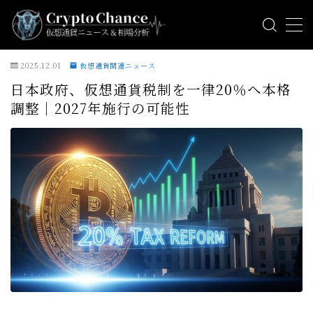
MENU
2025.12.01
仮想通貨関連ニュース
日本政府、仮想通貨税制を一律20％へ本格
ビットコインニュース
調整｜2027年施行の可能性
アルトコインニュース
ミームコインニュース
相場分析