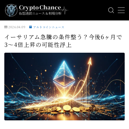
MENU
2026.04.09
アルトコインニュース
イーサリアム急騰の条件整う？今後6ヶ月で
ビットコインニュース
3〜4倍上昇の可能性浮上
アルトコインニュース
ミームコインニュース
相場分析