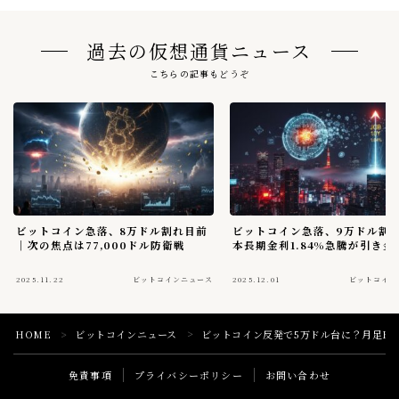
過去の仮想通貨ニュース
こちらの記事もどうぞ
ビットコイン急落、8万ドル割れ目前
ビットコイン急落、9万ドル割
｜次の焦点は77,000ドル防衛戦
本長期金利1.84%急騰が引き金
2025.11.22
ビットコインニュース
2025.12.01
ビットコイン
HOME
ビットコインニュース
ビットコイン反発で5万ドル台に？月足RS
＞
＞
免責事項
プライバシーポリシー
お問い合わせ