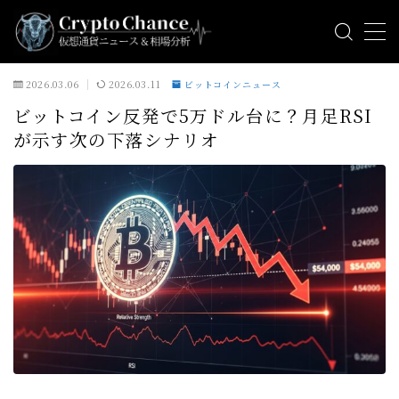
MENU
2026.03.06
2026.03.11
ビットコインニュース
ビットコイン反発で5万ドル台に？月足RSI
ビットコインニュース
が示す次の下落シナリオ
アルトコインニュース
ミームコインニュース
相場分析